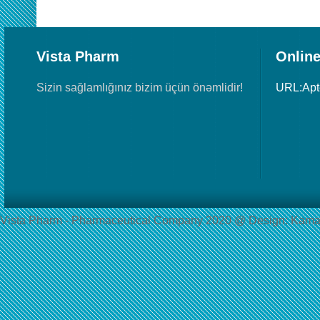
Vista Pharm
Online
Sizin sağlamlığınız bizim üçün önəmlidir!
URL:Ap
Vista Pharm - Pharmaceutical Сompany 2020 @ Design: Kama