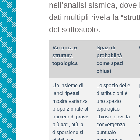
nell’analisi sismica, dove
dati multipli rivela la “stru
del sottosuolo.
Varianza e
Spazi di
struttura
probabilità
topologica
come spazi
chiusi
Un insieme di
Lo spazio delle
lanci ripetuti
distribuzioni è
mostra varianza
uno spazio
proporzionale al
topologico
numero di prove:
chiuso, dove la
più dati, più la
convergenza
dispersione si
puntuale