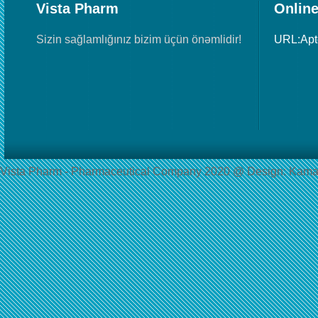
Vista Pharm
Online
Sizin sağlamlığınız bizim üçün önəmlidir!
URL:Ap
Vista Pharm - Pharmaceutical Сompany 2020 @ Design: Kama