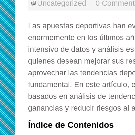
Uncategorized
0 Comment
Las apuestas deportivas han e
enormemente en los últimos año
intensivo de datos y análisis es
quienes desean mejorar sus re
aprovechar las tendencias depor
fundamental. En este artículo,
basados en análisis de tendenc
ganancias y reducir riesgos al 
Índice de Contenidos