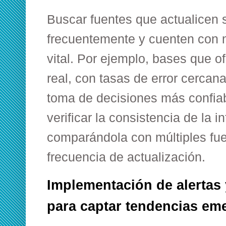
Buscar fuentes que actualicen 
frecuentemente y cuenten con 
vital. Por ejemplo, bases que o
real, con tasas de error cercan
toma de decisiones más confia
verificar la consistencia de la 
comparándola con múltiples fue
frecuencia de actualización.
Implementación de alertas 
para captar tendencias em