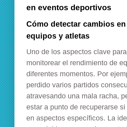
en eventos deportivos
Cómo detectar cambios en 
equipos y atletas
Uno de los aspectos clave para
monitorear el rendimiento de eq
diferentes momentos. Por ejem
perdido varios partidos consec
atravesando una mala racha, p
estar a punto de recuperarse si
en aspectos específicos. La ide