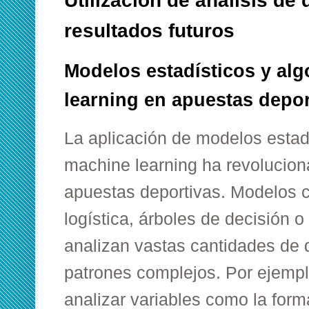
Utilización de análisis de
resultados futuros
Modelos estadísticos y al
learning en apuestas depor
La aplicación de modelos estad
machine learning ha revoluciona
apuestas deportivas. Modelos 
logística, árboles de decisión 
analizan vastas cantidades de d
patrones complejos. Por ejempl
analizar variables como la form