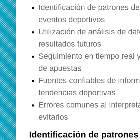
Identificación de patrones 
eventos deportivos
Utilización de análisis de da
resultados futuros
Seguimiento en tiempo real y
de apuestas
Fuentes confiables de inform
tendencias deportivas
Errores comunes al interpre
evitarlos
Identificación de patrone