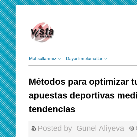
Məhsullarımız
Dəyərli məlumatlar
Métodos para optimizar t
apuestas deportivas medi
tendencias
Posted by
Gunel Aliyeva