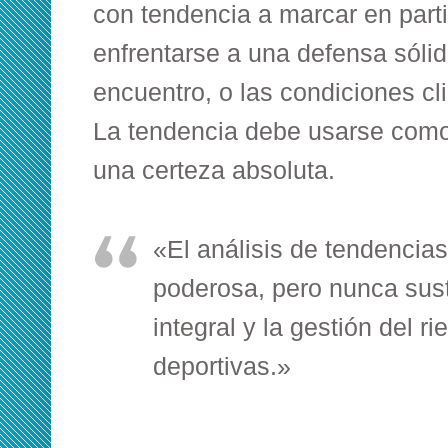
con tendencia a marcar en part
enfrentarse a una defensa sóli
encuentro, o las condiciones cl
La tendencia debe usarse com
una certeza absoluta.
«El análisis de tendencia
poderosa, pero nunca sust
integral y la gestión del r
deportivas.»