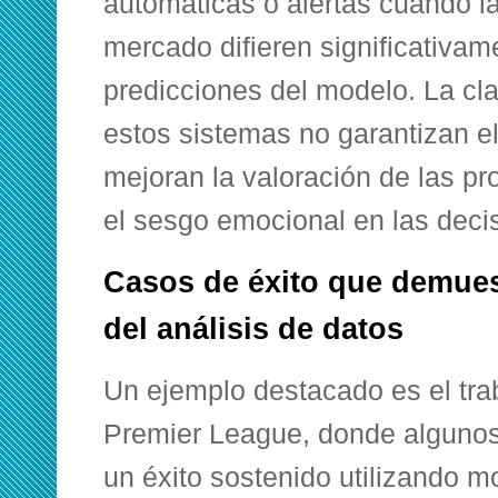
automáticas o alertas cuando la
mercado difieren significativam
predicciones del modelo. La cl
estos sistemas no garantizan el
mejoran la valoración de las pr
el sesgo emocional en las deci
Casos de éxito que demuest
del análisis de datos
Un ejemplo destacado es el tra
Premier League, donde algunos
un éxito sostenido utilizando 