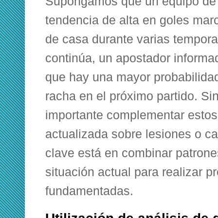
Supongamos que un equipo de 
tendencia de alta en goles mar
de casa durante varias tempora
continúa, un apostador informa
que hay una mayor probabilida
racha en el próximo partido. S
importante complementar estos
actualizada sobre lesiones o c
clave está en combinar patrones
situación actual para realizar 
fundamentadas.