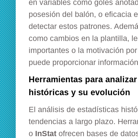
en variables como goles anotad
posesión del balón, o eficacia e
detectar estos patrones. Ademá
como cambios en la plantilla, l
importantes o la motivación por
puede proporcionar información
Herramientas para analizar
históricas y su evolución
El análisis de estadísticas histó
tendencias a largo plazo. Her
o
InStat
ofrecen bases de datos