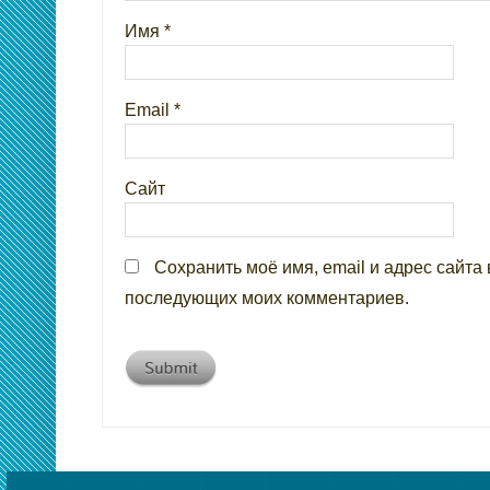
Имя
*
Email
*
Сайт
Сохранить моё имя, email и адрес сайта 
последующих моих комментариев.